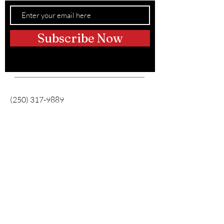
Subscribe Now
Teléfono:
(250) 317-9889
Correo electrónico:
Información@hustleupdogtraining.c
a
Instagram:
@perros ajetreados