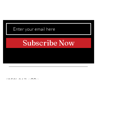
adiestradores de perros!
¡Únete a la manada!
Subscribe Now
Teléfono:
(250) 317-9889
Correo electrónico:
Información@hustleupdogtraining.c